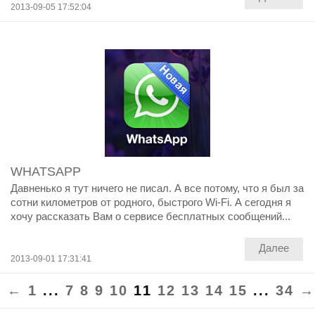
2013-09-05 17:52:04
WHATSAPP
Давненько я тут ничего не писал. А все потому, что я был за
сотни километров от родного, быстрого Wi-Fi. А сегодня я
хочу рассказать Вам о сервисе бесплатных сообщений...
Далее
2013-09-01 17:31:41
←
1
...
7
8
9
10
11
12
13
14
15
...
34
→