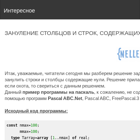
Интересное
ЗАНУЛЕНИЕ СТОЛБЦОВ И СТРОК, СОДЕРЖАЩИ
Итак, уважаемые, читатели сегодня мы разберем решение зад
занулить строки и столбцы содержащие нули. Решение прила
если охота, то свериться с данным решением.
Данный
пример программы на паскаль
, к сожалению, не с
помощью программ
Pascal ABC.Net
, Pascal ABC, FreePascal.3
Исходный код программы:
const
 nmax=
100
;

      mmax=
100
;

type
 Tarray=
array
 [
1
..nmax] 
of
 real;
