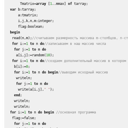
       Tmatrix=
array
 [
1
..mmax] 
of
 tarray;

var
 b:tarray;

      a:tmatrix;

      i,j,k,n,m:integer;

      flag:boolean;

begin
   read(n,m);
//считываем размерность массива m-столбцов, n-с
for
 i:=
1
to
 n 
do
//записываем в наш массив числа
for
 j:=
1
to
 m 
do
     a[i,j]:=random(
10
);

for
 i:=
1
to
 m 
do
//создаем дополнительный массив в котором
    b[i]:=
0
;

for
 i:=
1
to
 n 
do
begin
//выводим исходный массив
     writeln;

for
 j:=
1
to
 m 
do
      write(a[i,j],
' '
);

end
;

    writeln;

    writeln;

for
 i:=
1
to
 n 
do
begin
//основная программа
   flag:=false;

for
 j:=
1
to
 m 
do