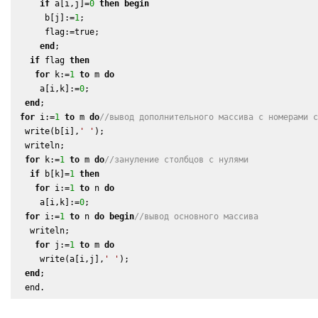
if
 a[i,j]=
0
then
begin
      b[j]:=
1
;

      flag:=true;

end
;

if
 flag 
then
for
 k:=
1
to
 m 
do
     a[i,k]:=
0
;

end
;

for
 i:=
1
to
 m 
do
//вывод дополнительного массива с номерами 
  write(b[i],
' '
);

  writeln;

for
 k:=
1
to
 m 
do
//зануление столбцов с нулями
if
 b[k]=
1
then
for
 i:=
1
to
 n 
do
     a[i,k]:=
0
;

for
 i:=
1
to
 n 
do
begin
//вывод основного массива
   writeln;

for
 j:=
1
to
 m 
do
     write(a[i,j],
' '
);

end
;

  end.