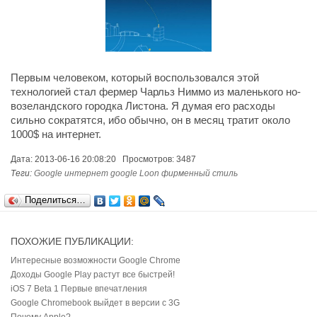
Первым человеком, который воспользовался этой
технологией стал фермер Чарльз Ним­мо из ма­лень­ко­го но­
во­зе­ланд­ско­го го­род­ка Ли­сто­на. Я думая его расходы
сильно сократятся, ибо обычно, он в месяц тратит около
1000$ на интернет.
Дата: 2013-06-16 20:08:20 Просмотров: 3487
Теги:
Google
интернет
google
Loon
фирменный
стиль
Поделиться…
ПОХОЖИЕ ПУБЛИКАЦИИ:
Интересные возможности Google Chrome
Доходы Google Play растут все быстрей!
iOS 7 Beta 1 Первые впечатления
Google Chromebook выйдет в версии с 3G
Почему Apple?