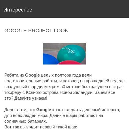
Интересное
GOOGLE PROJECT LOON
Ребята из
Google
целых полтора года вели
подготовительные работы, и наконец на прошедшей неделе
воздушный шар диа­мет­ром 50 мет­ров был за­пу­щен в стра­
то­сфе­ру с Юж­но­го ост­ро­ва Но­вой Зе­лан­дии. Зачем всё
это? Давайте узнаем!
Дело в том, что
Google
хочет сделать дешевый интернет,
для всех людей мира. Данные шары работают на
солнечных батареях.
Вот так выглядит первый такой шар: