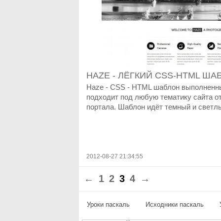
HAZE - ЛЁГКИЙ CSS-HTML ША
Haze - CSS - HTML шаблон выполненн
подходит под любую тематику сайта от
портала. Шаблон идёт темный и светлы
2012-08-27 21:34:55
←
1
2
3
4
→
Уроки паскаль
Исходники паскаль