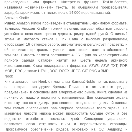
произведения или формат. Интересна функция Text-to-Speech,
названная «озвучиванием» текста. По обещаниям производителя,
заряд батареи иссякнет только после 14 000 перелистываний.
Amazon Kindle
Ридер
Amazon Kindle произведен в стандартном 6-дюймовом формате.
Букридер Amazon Kindle - тонкий и легкий, матовая обратная сторона
устройства позволяет крепко держать ридер одной рукой. Отличный
экран из матового стекла E Ink Carta с высоким разрешением,
отображает 16 оттенков серого, автоматически регулирует подсветку и
обеспечивает прекрасные условия для чтения даже в абсолютной
темноте. Емкость памяти составляет 4 ГБ. Судя по характеристикам
полного заряда батареи хватит на шесть недель активного
использования. Книга поддерживает форматы: AZW3, AZW, TXT, PDF,
MOBI, PRC, а также HTML, DOC, DOCX, JPEG, GIF, PNG и BMP.
Nook
Книга электронная Nook от компании Barnes&Noble не так известна у
нас в стране, как другие бренды. Причина в том, что этот ридер
предназначен в основном для американского рынка. Книга сделана из
приятного, гладкого пластика с напылением. Для освещения экрана
используются светодиоды, расположенные вдоль специальной пленки,
тем самым обеспечивая равномерное освещение всего экрана. На
минимуме яркости книжка может проработать больше суток, а без
подсветки отработать несколько дней. Сенсорное управление
позволяет легко открывать книги и перелистывать страницы.
Программное обеспечение ридера основано на ОС Андроид и