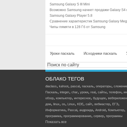
Samsung Galaxy S III Mini
Возможно Samsung начнет продажи Galaxy S4 
Samsung Galaxy Player 5.8
Сравнение характеристик Samsung Galaxy Mega
Чипы пямяти в 128 Гб от Samsung
Уроки паскаль
Исходники паскаль
ОБЛАКО ТЕГОВ
,
,
,
,
,
diaclass
kahoot
pascal
паскаль
операторы
сложени
,
,
,
,
,
,
,
Паскаль
integer
char
уроки
real
сайты
телефон
ин
,
,
,
,
обзор
компьютер
интересное
будущее
вебприложен
,
,
,
,
,
,
,
,
дом
linux
os
Linux
KDE
сайт
вебмастер
ЕГЭ
,
,
,
,
,
Информатика
Pascal
андроида
Android
Компьютер
,
,
,
программа
программирование
сервер
программы
Показать все