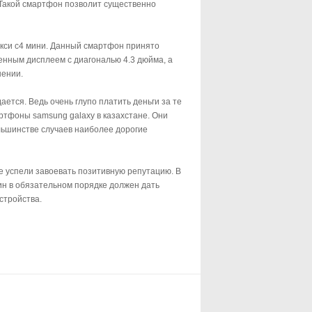
 Такой смартфон позволит существенно
кси с4 мини. Данный смартфон принято
венным дисплеем с диагональю 4.3 дюйма, а
шении.
тся. Ведь очень глупо платить деньги за те
ртфоны samsung galaxy в казахстане. Они
ольшинстве случаев наиболее дорогие
 успели завоевать позитивную репутацию. В
ин в обязательном порядке должен дать
стройства.