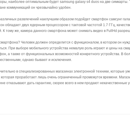
торы, наиболее оптимальным будет samsung galaxy s4 duos на две симкарты.
лане коммуникаций он чрезвычайно удобен.
 различных развлечений наилучшим образом подойдет смартфон самсунг гала
 он обладает двух ядерным процессором с тактовой частотой 1.7 ГГц, качест
. К тому же, камера данного смартфона может снимать видео в FullHd разре
мартфона? Человек должен определится с функционалом, в котором он нуждае
ться. При выборе мобильного устройства немалую роль играют и цены на сма
тфон, а также от функциональных возможностей конкретного устройства. В б
ественными, однако бывают и исключения.
ительно в специализированных магазинах электронной техники, которые уже
 которая проработает лишь очень ограниченный промежуток времени. Магаз
ине отказывают дать гарантию, скорее всего в нем продают некачественные у