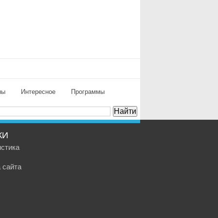
ны
Интересное
Программы
КИ
истика
 сайта