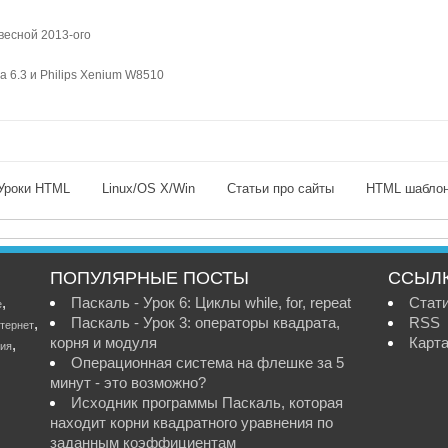
весной 2013-ого
 6.3 и Philips Xenium W8510
Уроки HTML
Linux/OS X/Win
Статьи про сайты
HTML шабло
ПОПУЛЯРНЫЕ ПОСТЫ
ССЫЛ
,
Паскаль - Урок 6: Циклы while, for, repeat
Стат
е
Паскаль - Урок 3: операторы квадрата,
RSS
,
тернет
корня и модуля
Карта
,
ия
Операционная система на флешке за 5
минут - это возможно?
Исходник программы Паскаль, которая
находит корни квадратного уравнения по
заданным коэффициентам