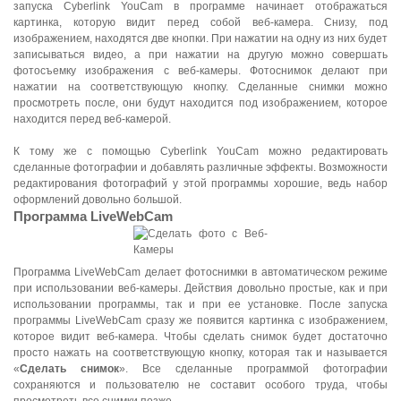
запуска Cyberlink YouCam в программе начинает отображаться
картинка, которую видит перед собой веб-камера. Снизу, под
изображением, находятся две кнопки. При нажатии на одну из них будет
записываться видео, а при нажатии на другую можно совершать
фотосъемку изображения с веб-камеры. Фотоснимок делают при
нажатии на соответствующую кнопку. Сделанные снимки можно
просмотреть после, они будут находится под изображением, которое
находится перед веб-камерой.
К тому же с помощью Cyberlink YouCam можно редактировать
сделанные фотографии и добавлять различные эффекты. Возможности
редактирования фотографий у этой программы хорошие, ведь набор
оформлений довольно большой.
Программа LiveWebCam
Программа LiveWebCam делает фотоснимки в автоматическом режиме
при использовании веб-камеры. Действия довольно простые, как и при
использовании программы, так и при ее установке. После запуска
программы LiveWebCam сразу же появится картинка с изображением,
которое видит веб-камера. Чтобы сделать снимок будет достаточно
просто нажать на соответствующую кнопку, которая так и называется
«
Сделать снимок
». Все сделанные программой фотографии
сохраняются и пользователю не составит особого труда, чтобы