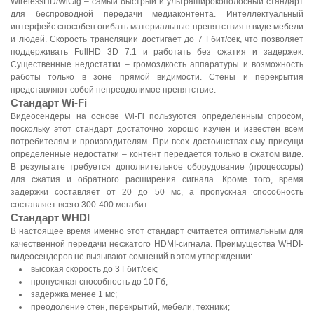
WirelessHD/WiGig – самый быстрый и ультраширокополосный стандарт
для беспроводной передачи медиаконтента. Интеллектуальный
интерфейс способен огибать материальные препятствия в виде мебели
и людей. Скорость трансляции достигает до 7 Гбит/сек, что позволяет
поддерживать FullHD 3D 7.1 и работать без сжатия и задержек.
Существенные недостатки – громоздкость аппаратуры и возможность
работы только в зоне прямой видимости. Стены и перекрытия
представляют собой непреодолимое препятствие.
Стандарт Wi-Fi
Видеосендеры на основе Wi-Fi пользуются определенным спросом,
поскольку этот стандарт достаточно хорошо изучен и известен всем
потребителям и производителям. При всех достоинствах ему присущи
определенные недостатки – контент передается только в сжатом виде.
В результате требуется дополнительное оборудование (процессоры)
для сжатия и обратного расширения сигнала. Кроме того, время
задержки составляет от 20 до 50 мс, а пропускная способность
составляет всего 300-400 мегабит.
Стандарт WHDI
В настоящее время именно этот стандарт считается оптимальным для
качественной передачи несжатого HDMI-сигнала. Преимущества WHDI-
видеосендеров не вызывают сомнений в этом утверждении:
высокая скорость до 3 Гбит/сек;
пропускная способность до 10 Гб;
задержка менее 1 мс;
преодоление стен, перекрытий, мебели, техники;