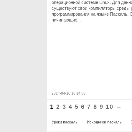
операционной системе Linux. Для дан
существуют свои компиляторы среды 
программирования на языке Паскаль. 
начинающие...
2014-04-10 18:14:58
1
2
3
4
5
6
7
8
9
10
→
Уроки паскаль
Исходники паскаль