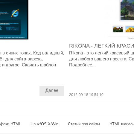
RIKONA - ЛЕГКИЙ КРА
в синих тонах. Код валидный,
Rikona - это легкий красивый ш
ёт для сайта-вареза,
для любого вашего проекта. С
х и другое. Скачать шаблон
Подробнее...
Далее
2012-09-18 19:54:10
Уроки HTML
Linux/OS X/Win
Статьи про сайты
HTML шабло