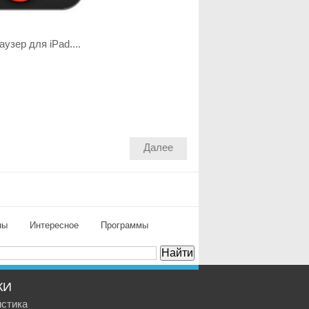
узер для iPad....
Далее
ны
Интересное
Программы
КИ
истика