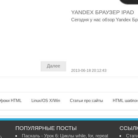
YANDEX БРАУЗЕР IPAD
Сегодня у нас обзор Yandex Бра
Далее
2013-06-18 20:12:43
Уроки HTML
Linux/OS X/Win
Статьи про сайты
HTML шабло
ПОПУЛЯРНЫЕ ПОСТЫ
ССЫЛ
,
Паскаль - Урок 6: Циклы while, for, repeat
Стат
е