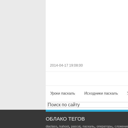
2014-04-17 19:08:00
Уроки паскаль
Исходники паскаль
ОБЛАКО ТЕГОВ
,
,
,
,
,
diaclass
kahoot
pascal
паскаль
операторы
сложени