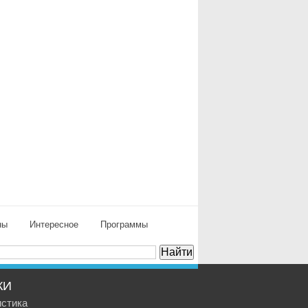
ны
Интересное
Программы
КИ
истика