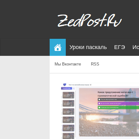
Уроки паскаль
ЕГЭ
Ис
Мы Вконтакте
RSS