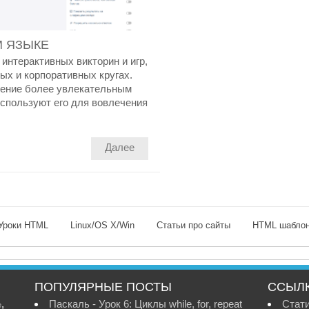
М ЯЗЫКЕ
интерактивных викторин и игр,
ых и корпоративных кругах.
чение более увлекательным
спользуют его для вовлечения
Далее
Уроки HTML
Linux/OS X/Win
Статьи про сайты
HTML шабло
ПОПУЛЯРНЫЕ ПОСТЫ
ССЫЛ
,
Паскаль - Урок 6: Циклы while, for, repeat
Стат
е