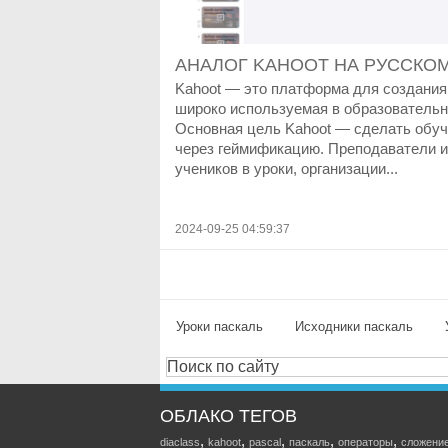
АНАЛОГ KAHOOT НА РУССКО
Kahoot — это платформа для создания 
широко используемая в образовательн
Основная цель Kahoot — сделать обу
через геймификацию. Преподаватели и
учеников в уроки, организации...
2024-09-25 04:59:37
Уроки паскаль
Исходники паскаль
ОБЛАКО ТЕГОВ
,
,
,
,
,
diaclass
kahoot
pascal
паскаль
операторы
сложени