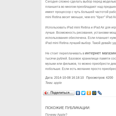
Сегодня сложно сделать выбор перед моделью m
планшета во многом преобладают над предшеств
имеет процессор с чуть большей частотой рабо
mini Retina весит меньше, чем его "брат" iPad
Использовать iPad mini Retina и iPad Air для и
лучше. Возможность рисования, установки мощн
использования обеспечена. Если планшет нуже
iPad mini Retina лучший выбор. Такой девайс у
интернет магази
Не стоит переплачивать в
тысячи рублей. Базовое хранилище памяти сос
музыки или фильмов, то можно приобрести дева
побольше. Если есть желание просто приобрес
Дата: 2014-10-08 16:18:10 Просмотров: 4200
Теги:
apple
Поделиться…
ПОХОЖИЕ ПУБЛИКАЦИИ:
Почему Apple?