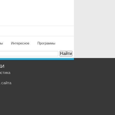
ны
Интересное
Программы
КИ
истика
 сайта