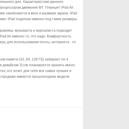
одняшнего дня. Характеристики данного
 процессором движения М7. Планшет iPad Air
ия заключаются в весе и размере экрана. iPad
формат iPad подогнан именно под такие размеры.
 художника, музыканта и журналиста подходит
Pad Air именно то, что надо. Комфортность
ру, для использования почты, интернета - то
м памяти (32, 64, 128 ГБ) забирает по 4
я девайсом. Если планируется хранить много
ех, кто хочет для себя все самое лучшее и
 в продаже имеются прошлогодние модели.