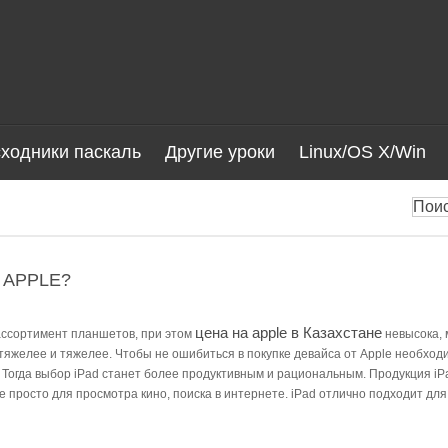
ходники паскаль
Другие уроки
Linux/OS X/Win
 APPLE?
цена на apple в Казахстане
ассортимент планшетов, при этом
невысока, 
тяжелее и тяжелее. Чтобы не ошибиться в покупке девайса от Apple необходи
 Тогда выбор iPad станет более продуктивным и рациональным. Продукция iP
е просто для просмотра кино, поиска в интернете. iPad отлично подходит д