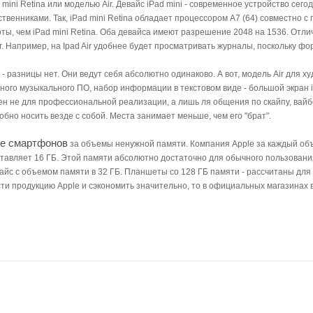
ini Retina или моделью Air. Девайс iPad mini - современное устройство сег
енниками. Так, iPad mini Retina обладает процессором А7 (64) совместно с
ты, чем iPad mini Retina. Оба девайса имеют разрешение 2048 на 1536. Отлич
 Air. Например, на Ipad Air удобнее будет просматривать журналы, поскольку 
гр - разницы нет. Они ведут себя абсолютно одинаково. А вот, модель Air для
ого музыкального ПО, набор информации в текстовом виде - большой экран i
н не для профессиональной реализации, а лишь ля общения по скайпу, вайбе
добно носить везде с собой. Места занимает меньше, чем его "брат".
не смартфонов
за объемы ненужной памяти. Компания Apple за каждый объе
тавляет 16 ГБ. Этой памяти абсолютно достаточно для обычного пользовани
йс с объемом памяти в 32 ГБ. Планшеты со 128 ГБ памяти - рассчитаны для т
ти продукцию Apple и сэкономить значительно, то в официальных магазинах