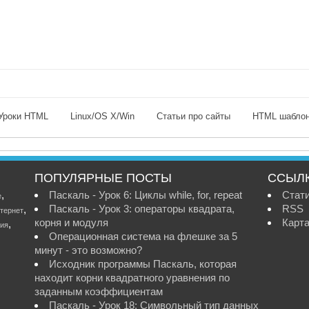
Уроки HTML
Linux/OS X/Win
Статьи про сайты
HTML шабло
ПОПУЛЯРНЫЕ ПОСТЫ
ССЫЛ
,
Паскаль - Урок 6: Циклы while, for, repeat
Стат
е
Паскаль - Урок 3: операторы квадрата,
RSS
,
тернет
корня и модуля
Карта
,
ия
Операционная система на флешке за 5
минут - это возможно?
Исходник программы Паскаль, которая
находит корни квадратного уравнения по
заданным коэффициентам
Паскаль - Урок 18: Символьный тип данных