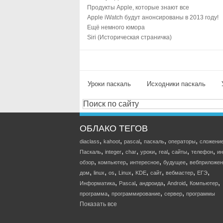
Продукты Apple, которые знают все
Apple iWatch будут анонсированы в 2013 году!
Ещё немного юмора
Siri (Историческая страничка)
Уроки паскаль
Исходники паскаль
ОБЛАКО ТЕГОВ
,
,
,
,
,
diaclass
kahoot
pascal
паскаль
операторы
сложени
,
,
,
,
,
,
,
Паскаль
integer
char
уроки
real
сайты
телефон
ин
,
,
,
,
обзор
компьютер
интересное
будущее
вебприложен
,
,
,
,
,
,
,
,
дом
linux
os
Linux
KDE
сайт
вебмастер
ЕГЭ
,
,
,
,
,
Информатика
Pascal
андроида
Android
Компьютер
,
,
,
программа
программирование
сервер
программы
Показать все