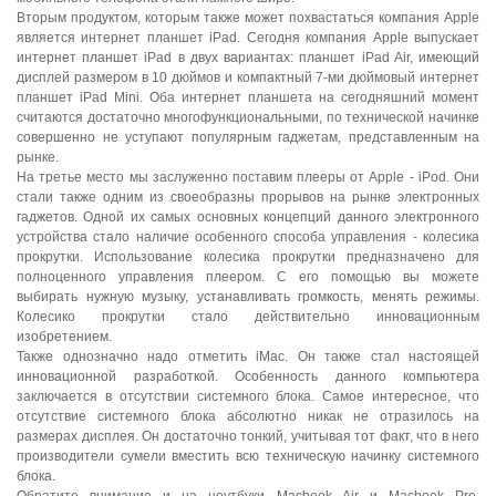
Вторым продуктом, которым также может похвастаться компания Apple
является интернет планшет iPad. Сегодня компания Apple выпускает
интернет планшет iPad в двух вариантах: планшет iPad Air, имеющий
дисплей размером в 10 дюймов и компактный 7-ми дюймовый интернет
планшет iPad Mini. Оба интернет планшета на сегодняшний момент
считаются достаточно многофункциональными, по технической начинке
совершенно не уступают популярным гаджетам, представленным на
рынке.
На третье место мы заслуженно поставим плееры от Apple - iPod. Они
стали также одним из своеобразны прорывов на рынке электронных
гаджетов. Одной их самых основных концепций данного электронного
устройства стало наличие особенного способа управления - колесика
прокрутки. Использование колесика прокрутки предназначено для
полноценного управления плеером. С его помощью вы можете
выбирать нужную музыку, устанавливать громкость, менять режимы.
Колесико прокрутки стало действительно инновационным
изобретением.
Также однозначно надо отметить iMac. Он также стал настоящей
инновационной разработкой. Особенность данного компьютера
заключается в отсутствии системного блока. Самое интересное, что
отсутствие системного блока абсолютно никак не отразилось на
размерах дисплея. Он достаточно тонкий, учитывая тот факт, что в него
производители сумели вместить всю техническую начинку системного
блока.