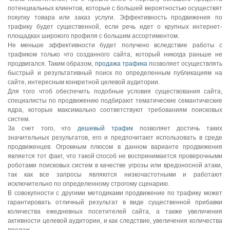
потенциальных клиентов, которые с большей вероятностью осуществят
покупку товара или заказ услуги. Эффективность продвижения по
трафику будет существенной, если речь идет о крупных интернет-
площадках широкого профиля с большим ассортиментом.
Не меньше эффективности будет получено вследствие работы с
трафиком только что созданного сайта, который никогда раньше не
продвигался. Таким образом,
продажа трафика
позволяет осуществлять
быстрый и результативный поиск по определенным публикациям на
сайте, интересным конкретной целевой аудитории.
Для того чтоб обеспечить подобные условия существования сайта,
специалисты по продвижению подбирают тематические семантические
ядра, которые максимально соответствуют требованиям поисковых
систем.
За счет того, что
дешевый трафик
позволяет достичь таких
значительных результатов, его и предпочитают использовать в среде
продвиженцев. Огромным плюсом в данном варианте продвижения
является тот факт, что такой способ не воспринимается проверочными
роботами поисковых систем в качестве угрозы или вредоносной атаки,
так как все запросы являются низкочастотными и работают
исключительно по определенному строгому сценарию.
В совокупности с другими методиками продвижение по трафику может
гарантировать отличный результат в виде существенной прибавки
количества ежедневных посетителей сайта, а также увеличения
активности целевой аудитории, и как следствие, увеличения количества