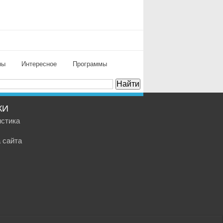
ны
Интересное
Программы
КИ
истика
 сайта