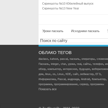
Скриншоты №10 Юбилейный выпуск
Скриншоты №13 New Year
Уроки паскаль
Исходники паскаль
ОБЛАКО ТЕГОВ
,
,
,
,
,
diaclass
kahoot
pascal
паскаль
операторы
сложени
,
,
,
,
,
,
,
Паскаль
integer
char
уроки
real
сайты
телефон
ин
,
,
,
,
обзор
компьютер
интересное
будущее
вебприложен
,
,
,
,
,
,
,
,
дом
linux
os
Linux
KDE
сайт
вебмастер
ЕГЭ
,
,
,
,
,
Информатика
Pascal
андроида
Android
Компьютер
,
,
,
программа
программирование
сервер
программы
Показать все