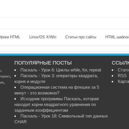
Уроки HTML
Linux/OS X/Win
Статьи про сайты
HTML шабло
ПОПУЛЯРНЫЕ ПОСТЫ
ССЫЛ
,
Паскаль - Урок 6: Циклы while, for, repeat
Стат
е
Паскаль - Урок 3: операторы квадрата,
RSS
,
тернет
корня и модуля
Карта
,
ия
Операционная система на флешке за 5
минут - это возможно?
Исходник программы Паскаль, которая
находит корни квадратного уравнения по
заданным коэффициентам
Паскаль - Урок 18: Символьный тип данных
CHAR