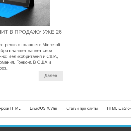
ИТ В ПРОДАЖУ УЖЕ 26
с-релиз о планшете Microsoft
тября планшет начнет свои
енно: Великобритания и США,
рмания, Гонконг. В США и
ез...
Далее
Уроки HTML
Linux/OS X/Win
Статьи про сайты
HTML шабло