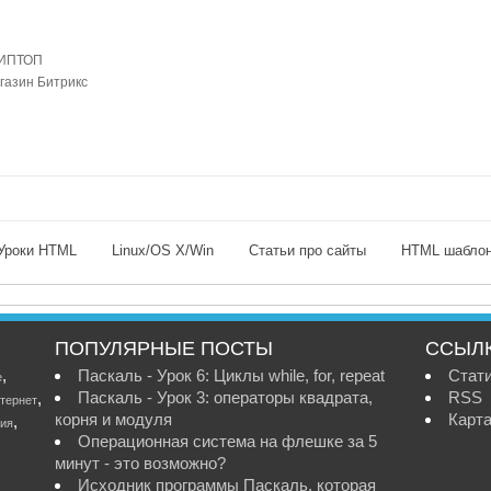
ЛИПТОП
газин Битрикс
Уроки HTML
Linux/OS X/Win
Статьи про сайты
HTML шабло
ПОПУЛЯРНЫЕ ПОСТЫ
ССЫЛ
,
Паскаль - Урок 6: Циклы while, for, repeat
Стат
е
Паскаль - Урок 3: операторы квадрата,
RSS
,
тернет
корня и модуля
Карта
,
ия
Операционная система на флешке за 5
минут - это возможно?
Исходник программы Паскаль, которая