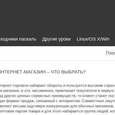
ходники паскаль
Другие уроки
Linux/OS X/Win
НТЕРНЕТ-МАГАЗИН – ЧТО ВЫБРАТЬ?
тернет-торговля набирает обороты и пользуется высоким спро
 магазине, и это, несомненно, привлекает покупателя в первую
яд других ценных сервисных преимуществ, то клиент станет по
дин формат продаж, связанный с интернетом. Совместные закуп
ставляют весьма ощутимую конкуренцию для обычных магазинов.
 оптовая партия товара и для этого набирается группа людей, к