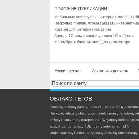
ПОХОЖИЕ ПУБЛИКАЦИИ:
Мобильные аксессуары - интернет-магазин Ф
Несколько причин, чтобы заказать интернет-ма
Хостинг для интернет-магазина
Аренда 1С: какую конфигурацию 1С выбрать
Как выбрать блок питания для компьютера
Уроки паскаль
Исходники паскаль
ОБЛАКО ТЕГОВ
,
,
,
,
,
diaclass
kahoot
pascal
паскаль
операторы
сложени
,
,
,
,
,
,
,
Паскаль
integer
char
уроки
real
сайты
телефон
ин
,
,
,
,
обзор
компьютер
интересное
будущее
вебприложен
,
,
,
,
,
,
,
,
дом
linux
os
Linux
KDE
сайт
вебмастер
ЕГЭ
,
,
,
,
,
Информатика
Pascal
андроида
Android
Компьютер
,
,
,