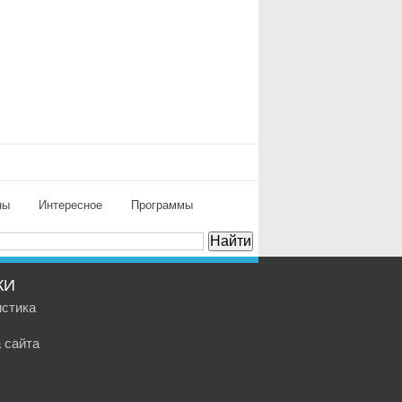
ны
Интересное
Программы
КИ
истика
 сайта