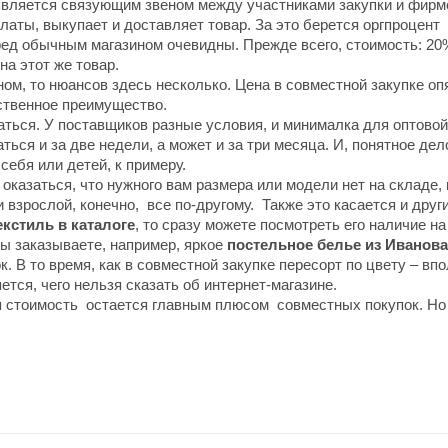
 является связующим звеном между участниками закупки и фирм
платы, выкупает и доставляет товар. За это берется оргпроцент
ед обычным магазином очевидны. Прежде всего, стоимость: 20%
на этот же товар.
ном, то нюансов здесь несколько. Цена в совместной закупке оп
нственное преимущество.
аться. У поставщиков разные условия, и минималка для оптово
ся и за две недели, а может и за три месяца. И, понятное дело
себя или детей, к примеру.
т оказаться, что нужного вам размера или модели нет на складе
 взрослой, конечно, все по-другому. Также это касается и друг
екстиль в каталоге
, то сразу можете посмотреть его наличие на
вы заказываете, например, яркое
постельное белье из
Иванова
. В то время, как в совместной закупке пересорт по цвету – вп
тся, чего нельзя сказать об интернет-магазине.
ая стоимость остается главным плюсом совместных покупок. Но