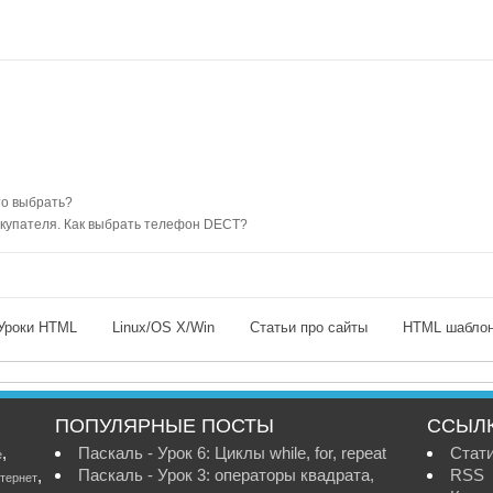
то выбрать?
упателя. Как выбрать телефон DECT?
Уроки HTML
Linux/OS X/Win
Статьи про сайты
HTML шабло
ПОПУЛЯРНЫЕ ПОСТЫ
ССЫЛ
,
Паскаль - Урок 6: Циклы while, for, repeat
Стат
е
Паскаль - Урок 3: операторы квадрата,
RSS
,
тернет