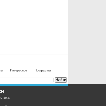
ны
Интересное
Программы
КИ
истика