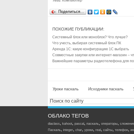
Теги:
компьютер
Поделиться…
ПОХОЖИЕ ПУБЛИКАЦИИ:
Системный блок или моноблок? Что лучше?
Что учесть, выбирая системный блок ПК
Аренда 1С: какую конфигурацию 1С выбрать
Совместные закупки или интернет-магазин – ч
Важнейшие параметры радиотелефона для пок
Уроки паскаль
Исходники паскаль
ОБЛАКО ТЕГОВ
,
,
,
,
,
diaclass
kahoot
pascal
паскаль
операторы
сложени
,
,
,
,
,
,
,
Паскаль
integer
char
уроки
real
сайты
телефон
ин