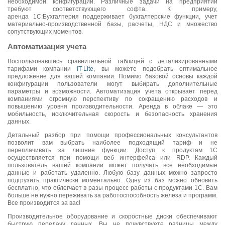
необходимой конфигурации. Различные задачи на предприятии
требуют соответствующего софта. К примеру,
аренда 1С:Бухгалтерия поддерживает бухгалтерские функции, учет
материально-производственной базы, расчеты, НДС и множество
сопутствующих моментов.
Автоматизация учета
Воспользовавшись сравнительной таблицей с детализированными
тарифами компании
IT-Lite
, вы можете подобрать оптимальное
предложение для вашей компании. Помимо базовой основы каждой
конфигурации пользователи могут выбирать дополнительные
параметры и возможности. Автоматизация учета открывает перед
компаниями огромную перспективу по сокращению расходов и
повышению уровня производительности. Аренда в облаке — это
мобильность, исключительная скорость и безопасность хранения
данных.
Детальный разбор при помощи профессиональных консультантов
позволит вам выбрать наиболее подходящий тариф и не
переплачивать за лишние функции. Доступ к продуктам 1С
осуществляется при помощи веб интерфейса или RDP. Каждый
пользователь вашей компании может получать все необходимые
данные и работать удаленно. Любую базу данных можно запросто
подгрузить практически моментально. Одну из баз можно обновить
бесплатно, что облегчает в разы процесс работы с продуктами 1С. Вам
больше не нужно переживать за работоспособность железа и программ.
Все производится за вас!
Производительное оборудование и скоростные диски обеспечивают
быструю передачу данных. Вы не почувствуете разницы между